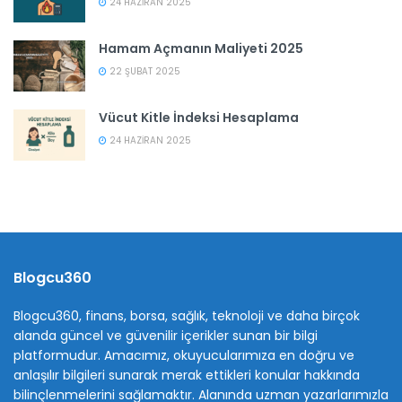
24 HAZIRAN 2025
Hamam Açmanın Maliyeti 2025
22 ŞUBAT 2025
Vücut Kitle İndeksi Hesaplama
24 HAZIRAN 2025
Blogcu360
Blogcu360, finans, borsa, sağlık, teknoloji ve daha birçok
alanda güncel ve güvenilir içerikler sunan bir bilgi
platformudur. Amacımız, okuyucularımıza en doğru ve
anlaşılır bilgileri sunarak merak ettikleri konular hakkında
bilinçlenmelerini sağlamaktır. Alanında uzman yazarlarımızla