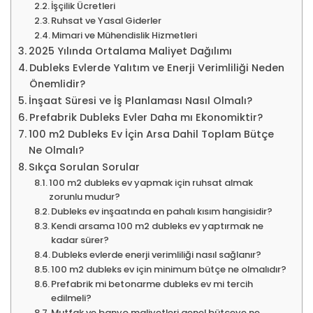
İşçilik Ücretleri
Ruhsat ve Yasal Giderler
Mimari ve Mühendislik Hizmetleri
2025 Yılında Ortalama Maliyet Dağılımı
Dubleks Evlerde Yalıtım ve Enerji Verimliliği Neden
Önemlidir?
İnşaat Süresi ve İş Planlaması Nasıl Olmalı?
Prefabrik Dubleks Evler Daha mı Ekonomiktir?
100 m2 Dubleks Ev İçin Arsa Dahil Toplam Bütçe
Ne Olmalı?
Sıkça Sorulan Sorular
100 m2 dubleks ev yapmak için ruhsat almak
zorunlu mudur?
Dubleks ev inşaatında en pahalı kısım hangisidir?
Kendi arsama 100 m2 dubleks ev yaptırmak ne
kadar sürer?
Dubleks evlerde enerji verimliliği nasıl sağlanır?
100 m2 dubleks ev için minimum bütçe ne olmalıdır?
Prefabrik mi betonarme dubleks ev mi tercih
edilmeli?
Mutfak ve banyo maliyetleri genel bütçeye ne