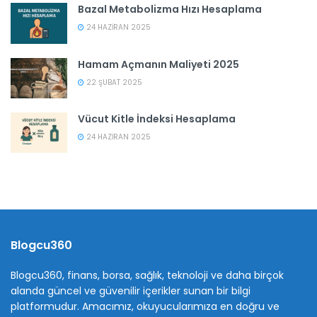
Bazal Metabolizma Hızı Hesaplama
24 HAZIRAN 2025
Hamam Açmanın Maliyeti 2025
22 ŞUBAT 2025
Vücut Kitle İndeksi Hesaplama
24 HAZIRAN 2025
Blogcu360
Blogcu360, finans, borsa, sağlık, teknoloji ve daha birçok
alanda güncel ve güvenilir içerikler sunan bir bilgi
platformudur. Amacımız, okuyucularımıza en doğru ve