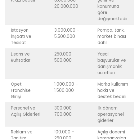
Arazi Bedeli
6.000.000 –
Şehir ve
20.000.000
konumuna
göre
değişmektedir
İstasyon
3.000.000 –
Pompa, tank,
İnşaatı ve
5.500.000
market binası
Tesisat
dahil
Lisans ve
250.000 –
Yasal
Ruhsatlar
500.000
başvurular ve
danışmanlık
ücretleri
Opet
1.000.000 –
Marka kullanım
Franchise
1.500.000
hakkı ve
Girişi
destek bedeli
Personel ve
300.000 –
İlk dönem
Açılış Giderleri
700.000
operasyonel
giderler
Reklam ve
100.000 –
Açılış dönemi
Tanıtım
250.000
kampanyaları