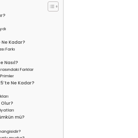
ır?
ydı
e Ne Kadar?
sı Farkı
e Nasıl?
rasındaki Farklar
Primler
025’te Ne Kadar?
kları
 Olur?
iyatları
Mümkün mü?
hangisidir?
runlu mudur?