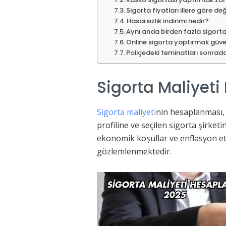
Sigorta fiyatları illere göre değ
Hasarsızlık indirimi nedir?
Aynı anda birden fazla sigorta 
Online sigorta yaptırmak güve
Poliçedeki teminatları sonr
Sigorta Maliyeti
Sigorta maliyeti
nin hesaplanması, 
profiline ve seçilen sigorta şirket
ekonomik koşullar ve enflasyon etk
gözlemlenmektedir.