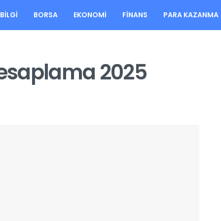
BILGI
BORSA
EKONOMI
FINANS
PARA KAZANMA
 Hesaplama 2025