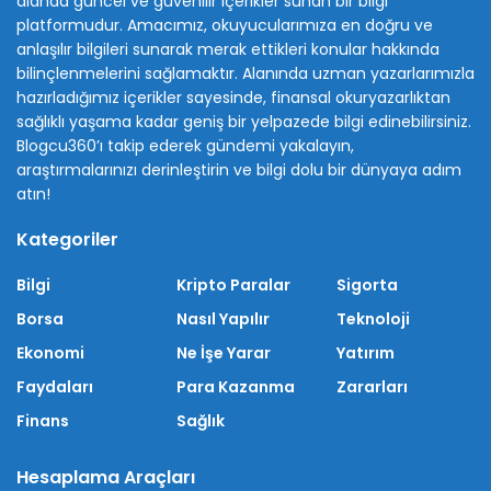
alanda güncel ve güvenilir içerikler sunan bir bilgi
platformudur. Amacımız, okuyucularımıza en doğru ve
anlaşılır bilgileri sunarak merak ettikleri konular hakkında
bilinçlenmelerini sağlamaktır. Alanında uzman yazarlarımızla
hazırladığımız içerikler sayesinde, finansal okuryazarlıktan
sağlıklı yaşama kadar geniş bir yelpazede bilgi edinebilirsiniz.
Blogcu360’ı takip ederek gündemi yakalayın,
araştırmalarınızı derinleştirin ve bilgi dolu bir dünyaya adım
atın!
Kategoriler
Bilgi
Kripto Paralar
Sigorta
Borsa
Nasıl Yapılır
Teknoloji
Ekonomi
Ne İşe Yarar
Yatırım
Faydaları
Para Kazanma
Zararları
Finans
Sağlık
Hesaplama Araçları