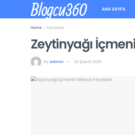
Blogcu360
ANA SAYFA
Home
Faydaları
Zeytinyağı İçmen
by
admin
22 Şubat 2025