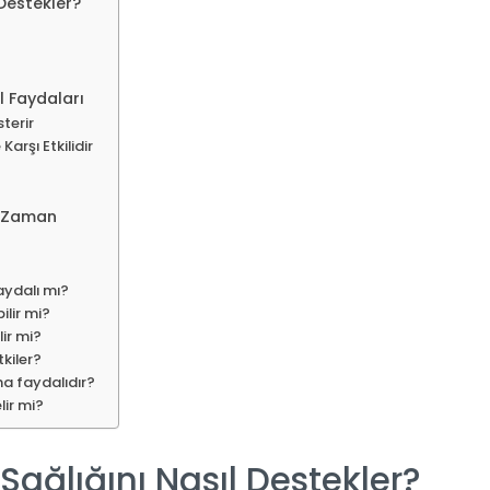
 Destekler?
l Faydaları
terir
Karşı Etkilidir
u Zaman
aydalı mı?
ilir mi?
lir mi?
tkiler?
ha faydalıdır?
lir mi?
Sağlığını Nasıl Destekler?