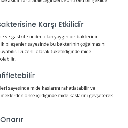
mide asidini artırabileceğinden, kontrollü bir şekilde
akterisine Karşı Etkilidir
ne ve gastrite neden olan yaygın bir bakteridir.
olik bileşenler sayesinde bu bakterinin çoğalmasını
ruyabilir. Düzenli olarak tüketildiğinde mide
labilir.
ifletebilir
ikleri sayesinde mide kaslarını rahatlatabilir ve
 yemeklerden önce içildiğinde mide kaslarını gevşeterek
 Onarır