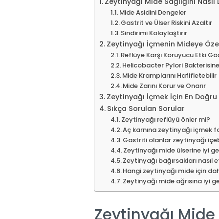
Zeytinyağı Mide Sağlığını Nasıl
Mide Asidini Dengeler
Gastrit ve Ülser Riskini Azaltır
Sindirimi Kolaylaştırır
Zeytinyağı İçmenin Mideye Öze
Reflüye Karşı Koruyucu Etki Gös
Helicobacter Pylori Bakterisine 
Mide Kramplarını Hafifletebilir
Mide Zarını Korur ve Onarır
Zeytinyağı İçmek İçin En Doğr
Sıkça Sorulan Sorular
Zeytinyağı reflüyü önler mi?
Aç karnına zeytinyağı içmek f
Gastriti olanlar zeytinyağı içeb
Zeytinyağı mide ülserine iyi ge
Zeytinyağı bağırsakları nasıl e
Hangi zeytinyağı mide için da
Zeytinyağı mide ağrısına iyi ge
Zeytinyağı Mide 