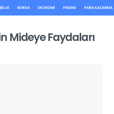
BILGI
BORSA
EKONOMI
FINANS
PARA KAZANMA
in Mideye Faydaları