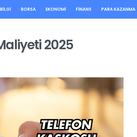
BILGI
BORSA
EKONOMI
FINANS
PARA KAZANMA
aliyeti 2025