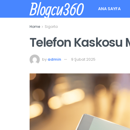
Blogcu360
ANA SAYFA
Home
Sigorta
Telefon Kaskosu M
by
admin
9 Şubat 2025