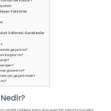
Yılında Ne Kadar?
yatları
ileyen Faktörler
arı
kkat Edilmesi Gerekenler
r?
umunda geçerli mi?
nı karşılar mı?
ardır?
ıl işler?
mak güvenli mi?
nlar için geçerli midir?
r mi?
 Nedir?
u çeşitli risklere karşı koruyan bir sigorta türüdür.